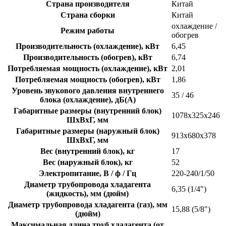
Страна производителя
Китай
Страна сборки
Китай
охлаждение /
Режим работы
обогрев
Производительность (охлаждение), кВт
6,45
Производительность (обогрев), кВт
6,74
Потребляемая мощность (охлаждение), кВт
2,01
Потребляемая мощность (обогрев), кВт
1,86
Уровень звукового давления внутреннего
35 / 46
блока (охлаждение), дБ(A)
Габаритные размеры (внутренний блок)
1078х325х246
ШхВхГ, мм
Габаритные размеры (наружный блок)
913х680х378
ШхВхГ, мм
Вес (внутренний блок), кг
17
Вес (наружный блок), кг
52
Электропитание, В / ф / Гц
220-240/1/50
Диаметр трубопровода хладагента
6,35 (1/4")
(жидкость), мм (дюйм)
Диаметр трубопровода хладагента (газ), мм
15,88 (5/8")
(дюйм)
Максимальная длина труб хладагента (от