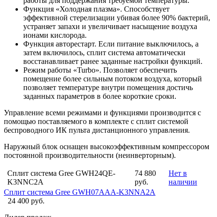
работы для поддержания требуемой температуры.
Функция «Холодная плазма». Способствует
эффективной стерелизации убивая более 90% бактерий,
устраняет запахи и увеличивает насыщение воздуха
ионами кислорода.
Функция авторестарт. Если питание выключилось, а
затем включилось, сплит система автоматически
восстанавливает ранее заданные настройки функций.
Режим работы «Turbo». Позволяет обеспечить
помещение более сильным потоком воздуха, который
позволяет температуре внутри помещения достичь
заданных параметров в более короткие сроки.
Управление всеми режимами и функциями производится с
помощью поставляемого в комплекте с сплит системой
беспроводного ИК пульта дистанционного управления.
Наружный блок оснащен высокоэффективным компрессором
постоянной производительности (неинверторным).
Сплит система Gree GWH24QE-
74 880
Нет в
K3NNC2A
руб.
наличии
Сплит система Gree GWH07AAA-K3NNA2A
24 400 руб.