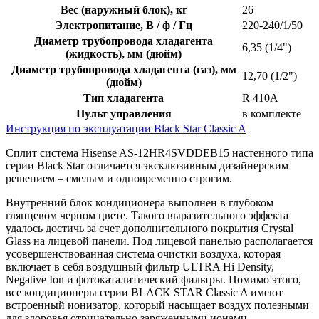
Вес (наружный блок), кг
26
Электропитание, В / ф / Гц
220-240/1/50
Диаметр трубопровода хладагента
6,35 (1/4")
(жидкость), мм (дюйм)
Диаметр трубопровода хладагента (газ), мм
12,70 (1/2")
(дюйм)
Тип хладагента
R 410A
Пульт управления
в комплекте
Инструкция по эксплуатации Black Star Classic A
Сплит система Hisense AS-12HR4SVDDEB15 настенного типа
серии Black Star отличается эксклюзивным дизайнерским
решением – смелым и одновременно строгим.
Внутренний блок кондиционера выполнен в глубоком
глянцевом черном цвете. Такого выразительного эффекта
удалось достичь за счет дополнительного покрытия Crystal
Glass на лицевой панели. Под лицевой панелью располагается
усовершенствованная система очистки воздуха, которая
включает в себя воздушный фильтр ULTRA Hi Density,
Negative Ion и фотокаталитический фильтры. Помимо этого,
все кондиционеры серии BLACK STAR Classic A имеют
встроенный ионизатор, который насыщает воздух полезными
для здоровья отрицательно заряженными ионами.