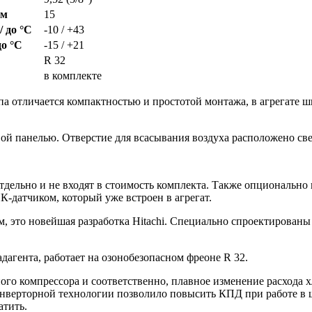
 м
15
/ до °С
-10 / +43
до °С
-15 / +21
R 32
в комплекте
 отличается компактностью и простотой монтажа, в агрегате ш
 панелью. Отверстие для всасывания воздуха расположено сверх
тдельно и не входят в стоимость комплекта. Также опциональн
К-датчиком, который уже встроен в агрегат.
 это новейшая разработка Hitachi. Специально спроектированы
агента, работает на озонобезопасном фреоне R 32.
го компрессора и соответственно, плавное изменение расхода х
нверторной технологии позволило повысить КПД при работе в ш
атить.