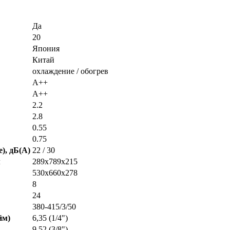
Да
20
Япония
Китай
охлаждение / обогрев
A++
A++
2.2
2.8
0.55
0.75
), дБ(A)
22 / 30
м
289х789х215
530х660х278
8
24
380-415/3/50
йм)
6,35 (1/4")
9,52 (3/8")