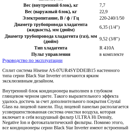
Вес (внутренний блок), кг
7,7
Вес (наружный блок), кг
22,9
Электропитание, В / ф / Гц
220-240/1/50
Диаметр трубопровода хладагента
6,35 (1/4")
(жидкость), мм (дюйм)
Диаметр трубопровода хладагента (газ), мм
9,52 (3/8")
(дюйм)
Тип хладагента
R 410A
Пульт управления
в комплекте
Руководство по эксплуатации
Сплит система Hisense AS-07UR4SYDDEIB15 настенного
типа серии Black Star Inverter отличаются ярким
эксклюзивным дизайном.
Внутренний блок кондиционера выполнен в глубоком
глянцевом черном цвете. Такого выразительного эффекта
удалось достичь за счет дополнительного покрытия Crystal
Glass на лицевой панели. Под лицевой панелью располагается
усовершенствованная система очистки воздуха, которая
включает в себя воздушный фильтр ULTRA Hi Density,
Negative Ion и фотокаталитический фильтры. Помимо этого,
все кондиционеры серии Black Star Inverter имеют встроенный