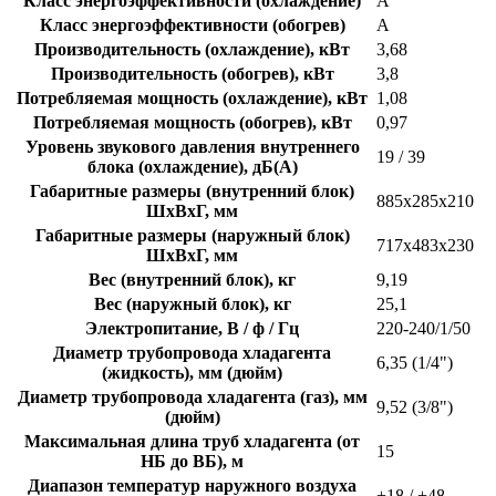
Класс энергоэффективности (охлаждение)
A
Класс энергоэффективности (обогрев)
A
Производительность (охлаждение), кВт
3,68
Производительность (обогрев), кВт
3,8
Потребляемая мощность (охлаждение), кВт
1,08
Потребляемая мощность (обогрев), кВт
0,97
Уровень звукового давления внутреннего
19 / 39
блока (охлаждение), дБ(A)
Габаритные размеры (внутренний блок)
885х285х210
ШхВхГ, мм
Габаритные размеры (наружный блок)
717х483х230
ШхВхГ, мм
Вес (внутренний блок), кг
9,19
Вес (наружный блок), кг
25,1
Электропитание, В / ф / Гц
220-240/1/50
Диаметр трубопровода хладагента
6,35 (1/4")
(жидкость), мм (дюйм)
Диаметр трубопровода хладагента (газ), мм
9,52 (3/8")
(дюйм)
Максимальная длина труб хладагента (от
15
НБ до ВБ), м
Диапазон температур наружного воздуха
+18 / +48