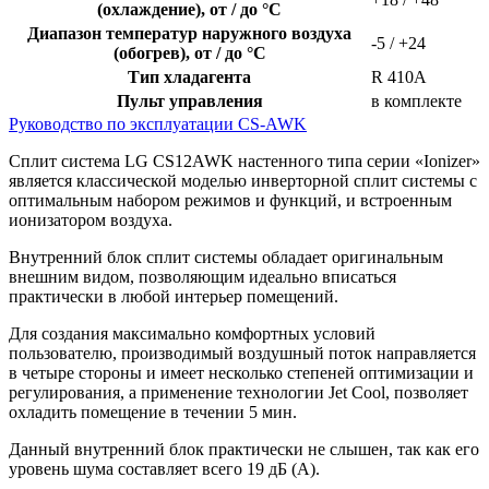
(охлаждение), от / до °С
Диапазон температур наружного воздуха
-5 / +24
(обогрев), от / до °С
Тип хладагента
R 410A
Пульт управления
в комплекте
Руководство по эксплуатации CS-AWK
Сплит система LG CS12AWK настенного типа серии «Ionizer»
является классической моделью инверторной сплит системы с
оптимальным набором режимов и функций, и встроенным
ионизатором воздуха.
Внутренний блок сплит системы обладает оригинальным
внешним видом, позволяющим идеально вписаться
практически в любой интерьер помещений.
Для создания максимально комфортных условий
пользователю, производимый воздушный поток направляется
в четыре стороны и имеет несколько степеней оптимизации и
регулирования, а применение технологии Jet Cool, позволяет
охладить помещение в течении 5 мин.
Данный внутренний блок практически не слышен, так как его
уровень шума составляет всего 19 дБ (А).