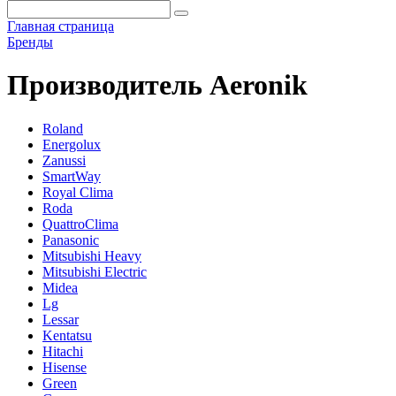
Главная страница
Бренды
Производитель Aeronik
Roland
Energolux
Zanussi
SmartWay
Royal Clima
Roda
QuattroClima
Panasonic
Mitsubishi Heavy
Mitsubishi Electric
Midea
Lg
Lessar
Kentatsu
Hitachi
Hisense
Green