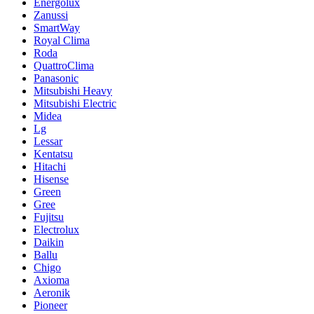
Energolux
Zanussi
SmartWay
Royal Clima
Roda
QuattroClima
Panasonic
Mitsubishi Heavy
Mitsubishi Electric
Midea
Lg
Lessar
Kentatsu
Hitachi
Hisense
Green
Gree
Fujitsu
Electrolux
Daikin
Ballu
Chigo
Axioma
Aeronik
Pioneer