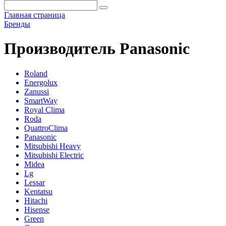
Главная страница
Бренды
Производитель Panasonic
Roland
Energolux
Zanussi
SmartWay
Royal Clima
Roda
QuattroClima
Panasonic
Mitsubishi Heavy
Mitsubishi Electric
Midea
Lg
Lessar
Kentatsu
Hitachi
Hisense
Green